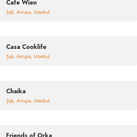
Cafe Wien
Şişli
,
Avrupa
,
Istanbul
Casa Cooklife
Şişli
,
Avrupa
,
Istanbul
Chaika
Şişli
,
Avrupa
,
Istanbul
Friends of Orka