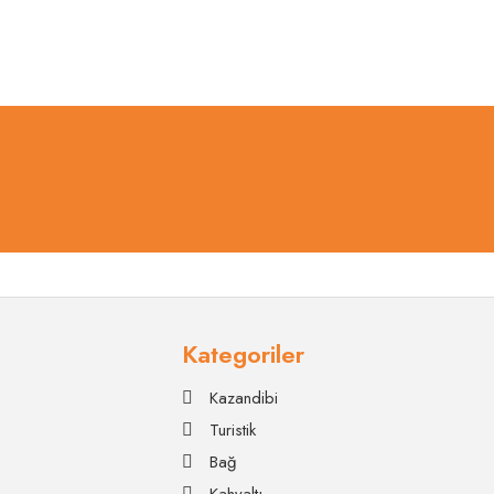
About
Services
Clients
Contact
Kategoriler
Kazandibi
Turistik
Bağ