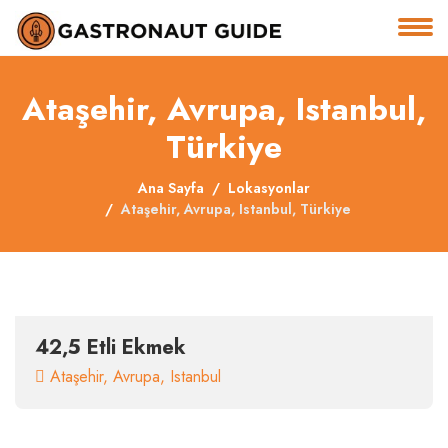
About
Ataşehir, Avrupa, Istanbul,
Services
Türkiye
Clients
Ana Sayfa
Lokasyonlar
Ataşehir, Avrupa, Istanbul, Türkiye
Contact
42,5 Etli Ekmek
Ataşehir
,
Avrupa
,
Istanbul