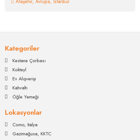
Ataşehir
,
Avrupa
,
Istanbul
Kategoriler
Kestane Çorbası
Kokteyl
Ev Alışverişi
Kahvaltı
Öğle Yemeği
Lokasyonlar
Como, Italya
Gazimağusa, KKTC