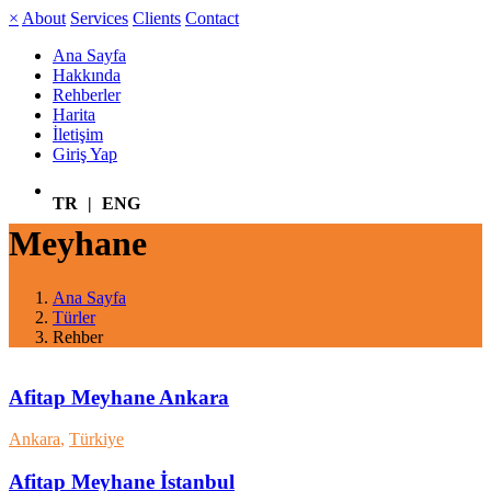
×
About
Services
Clients
Contact
Ana Sayfa
Hakkında
Rehberler
Harita
İletişim
Giriş Yap
TR
|
ENG
Meyhane
Ana Sayfa
Türler
Rehber
Afitap Meyhane Ankara
Ankara
,
Türkiye
Afitap Meyhane İstanbul