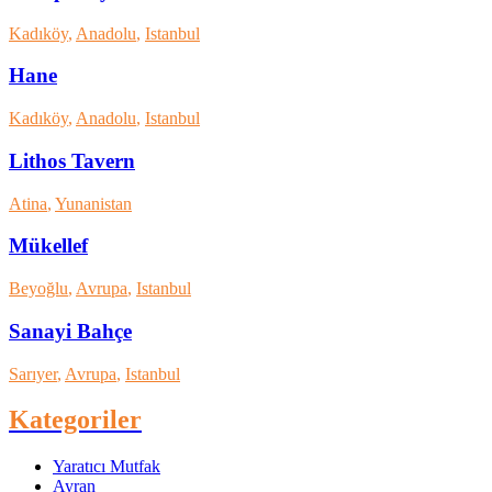
Kadıköy
,
Anadolu
,
Istanbul
Hane
Kadıköy
,
Anadolu
,
Istanbul
Lithos Tavern
Atina
,
Yunanistan
Mükellef
Beyoğlu
,
Avrupa
,
Istanbul
Sanayi Bahçe
Sarıyer
,
Avrupa
,
Istanbul
Kategoriler
Yaratıcı Mutfak
Ayran