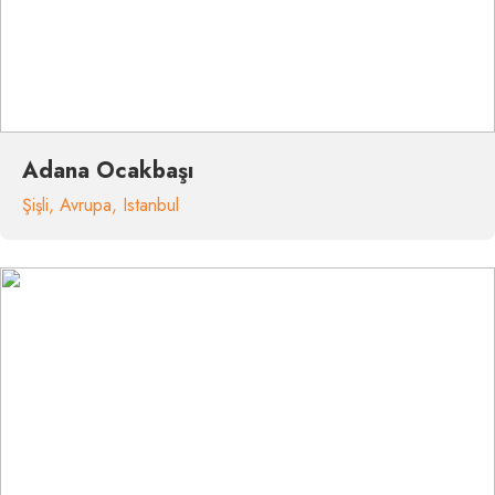
Adana Ocakbaşı
Şişli
,
Avrupa
,
Istanbul