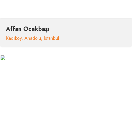
Affan Ocakbaşı
Kadıköy
,
Anadolu
,
Istanbul