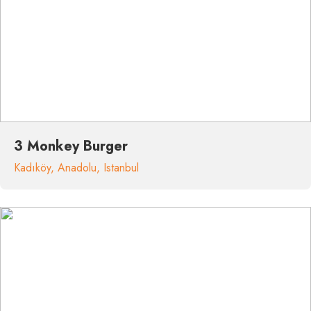
3 Monkey Burger
Kadıköy
,
Anadolu
,
Istanbul