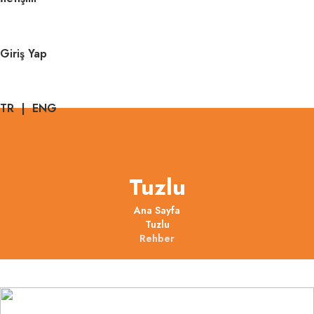
Giriş Yap
TR
|
ENG
Tuzlu
Ana Sayfa
Tuzlu
Rehber