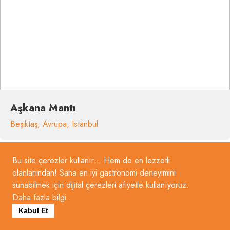
Aşkana Mantı
Beşiktaş
,
Avrupa
,
Istanbul
Bu site çerezler kullanır... Hem de en lezzetli
olanlarından! Sana en iyi gastronomi deneyimini
sunabilmek için dijital çerezleri afiyetle kullanıyoruz.
Daha fazla bilgi
Kabul Et