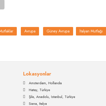
Mutfaklar
Avrupa
Güney Avrupa
İtalyan Mutfağı
Lokasyonlar
Amsterdam, Hollanda
Hatay, Türkiye
Şile, Anadolu, Istanbul, Türkiye
Siena, Italya