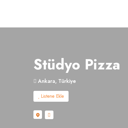
About
Services
Clients
Stüdyo Pizza
Contact
Ankara
,
Türkiye
Listene Ekle