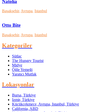
Natolia
Başakşehir
,
Avrupa
,
Istanbul
Otto Bite
Başakşehir
,
Avrupa
,
Istanbul
Kategoriler
Sütlaç
The Hungry Tourist
Midye
Öğle Yemeği
Yaratıcı Mutfak
Lokasyonlar
Bursa, Türkiye
Izmir, Türkiye
Küçükçekmece, Avrupa, Istanbul, Türkiye
California, ABD