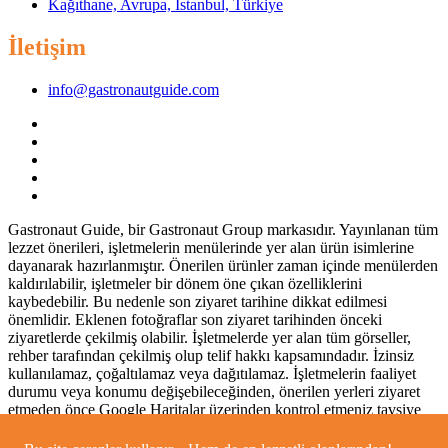
Kağıthane, Avrupa, Istanbul, Türkiye
İletişim
info@gastronautguide.com
Gastronaut Guide, bir Gastronaut Group markasıdır. Yayınlanan tüm
lezzet önerileri, işletmelerin menülerinde yer alan ürün isimlerine
dayanarak hazırlanmıştır. Önerilen ürünler zaman içinde menülerden
kaldırılabilir, işletmeler bir dönem öne çıkan özelliklerini
kaybedebilir. Bu nedenle son ziyaret tarihine dikkat edilmesi
önemlidir. Eklenen fotoğraflar son ziyaret tarihinden önceki
ziyaretlerde çekilmiş olabilir. İşletmelerde yer alan tüm görseller,
rehber tarafından çekilmiş olup telif hakkı kapsamındadır. İzinsiz
kullanılamaz, çoğaltılamaz veya dağıtılamaz. İşletmelerin faaliyet
durumu veya konumu değişebileceğinden, önerilen yerleri ziyaret
etmeden önce Google Haritalar üzerinden kontrol etmeniz tavsiye
edilir. © 2025 Gastronaut Guide – Tüm hakları saklıdır.