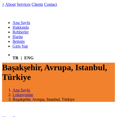
×
About
Services
Clients
Contact
Ana Sayfa
Hakkında
Rehberler
Harita
İletişim
Giriş Yap
TR
|
ENG
Başakşehir, Avrupa, Istanbul,
Türkiye
Ana Sayfa
Lokasyonlar
Başakşehir, Avrupa, Istanbul, Türkiye