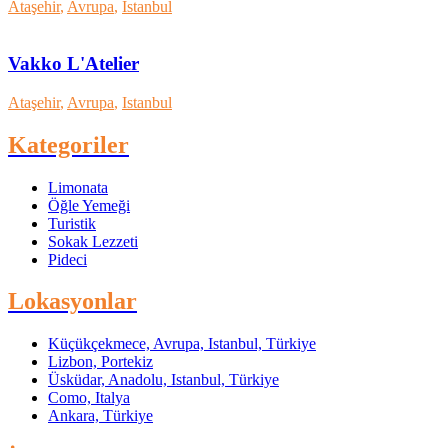
Ataşehir
,
Avrupa
,
Istanbul
Vakko L'Atelier
Ataşehir
,
Avrupa
,
Istanbul
Kategoriler
Limonata
Öğle Yemeği
Turistik
Sokak Lezzeti
Pideci
Lokasyonlar
Küçükçekmece, Avrupa, Istanbul, Türkiye
Lizbon, Portekiz
Üsküdar, Anadolu, Istanbul, Türkiye
Como, Italya
Ankara, Türkiye