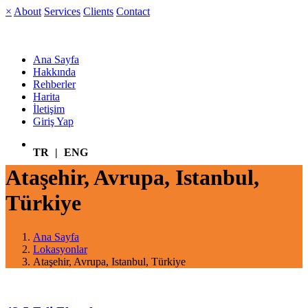
×
About
Services
Clients
Contact
Ana Sayfa
Hakkında
Rehberler
Harita
İletişim
Giriş Yap
TR
|
ENG
Ataşehir, Avrupa, Istanbul,
Türkiye
Ana Sayfa
Lokasyonlar
Ataşehir, Avrupa, Istanbul, Türkiye