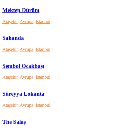
Mektep Dürüm
Ataşehir
,
Avrupa
,
Istanbul
Sahanda
Ataşehir
,
Avrupa
,
Istanbul
Sembol Ocakbaşı
Ataşehir
,
Avrupa
,
Istanbul
Süreyya Lokanta
Ataşehir
,
Avrupa
,
Istanbul
The Salaş