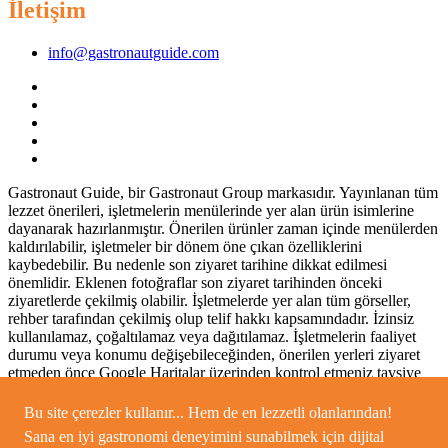
İletişim
info@gastronautguide.com
Gastronaut Guide, bir Gastronaut Group markasıdır. Yayınlanan tüm
lezzet önerileri, işletmelerin menülerinde yer alan ürün isimlerine
dayanarak hazırlanmıştır. Önerilen ürünler zaman içinde menülerden
kaldırılabilir, işletmeler bir dönem öne çıkan özelliklerini
kaybedebilir. Bu nedenle son ziyaret tarihine dikkat edilmesi
önemlidir. Eklenen fotoğraflar son ziyaret tarihinden önceki
ziyaretlerde çekilmiş olabilir. İşletmelerde yer alan tüm görseller,
rehber tarafından çekilmiş olup telif hakkı kapsamındadır. İzinsiz
kullanılamaz, çoğaltılamaz veya dağıtılamaz. İşletmelerin faaliyet
durumu veya konumu değişebileceğinden, önerilen yerleri ziyaret
etmeden önce Google Haritalar üzerinden kontrol etmeniz tavsiye
edilir. © 2025 Gastronaut Guide – Tüm hakları saklıdır.
Bu site çerezler kullanır... Hem de en lezzetli olanlarından!
Sana en iyi gastronomi deneyimini sunabilmek için dijital