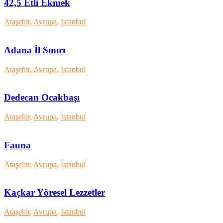
42,5 Etli Ekmek
Ataşehir
,
Avrupa
,
Istanbul
Adana İl Sınırı
Ataşehir
,
Avrupa
,
Istanbul
Dedecan Ocakbaşı
Ataşehir
,
Avrupa
,
Istanbul
Fauna
Ataşehir
,
Avrupa
,
Istanbul
Kaçkar Yöresel Lezzetler
Ataşehir
,
Avrupa
,
Istanbul