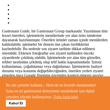
Gastronaut Guide, bir Gastronaut Group markasıdır. Yayınlanan tüm
lezzet önerileri, işletmelerin menülerinde yer alan ürün isimlerine
dayanarak hazırlanmıştır. Önerilen ürünler zaman içinde menülerden
kaldırılabilir, işletmeler bir dönem öne çıkan özelliklerini
kaybedebilir. Bu nedenle son ziyaret tarihine dikkat edilmesi
önemlidir. Eklenen fotoğraflar son ziyaret tarihinden önceki
ziyaretlerde çekilmiş olabilir. İşletmelerde yer alan tüm görseller,
rehber tarafından çekilmiş olup telif hakkı kapsamındadır. İzinsiz
kullanılamaz, çoğaltılamaz veya dağıtılamaz. İşletmelerin faaliyet
durumu veya konumu değişebileceğinden, önerilen yerleri ziyaret
etmeden önce Google Haritalar üzerinden kontrol etmeniz tavsiye
edilir. © 2025 Gastronaut Guide – Tüm hakları saklıdır.
Bu site çerezler kullanır... Hem de en lezzetli olanlarından!
Sana en iyi gastronomi deneyimini sunabilmek için dijital
çerezleri afiyetle kullanıyoruz.
Daha fazla bilgi
Kabul Et