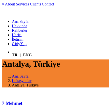
×
About
Services
Clients
Contact
Ana Sayfa
Hakkında
Rehberler
Harita
İletişim
Giriş Yap
TR
|
ENG
Antalya, Türkiye
Ana Sayfa
Lokasyonlar
Antalya, Türkiye
7 Mehmet