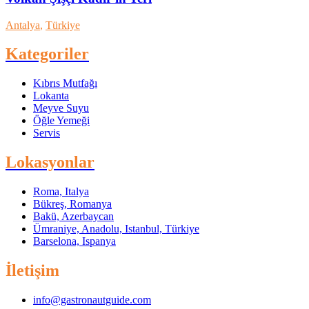
Antalya
,
Türkiye
Kategoriler
Kıbrıs Mutfağı
Lokanta
Meyve Suyu
Öğle Yemeği
Servis
Lokasyonlar
Roma, Italya
Bükreş, Romanya
Bakü, Azerbaycan
Ümraniye, Anadolu, Istanbul, Türkiye
Barselona, Ispanya
İletişim
info@gastronautguide.com