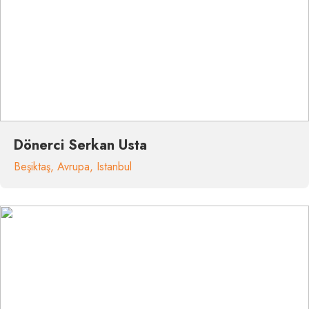
Dönerci Serkan Usta
Beşiktaş
,
Avrupa
,
Istanbul