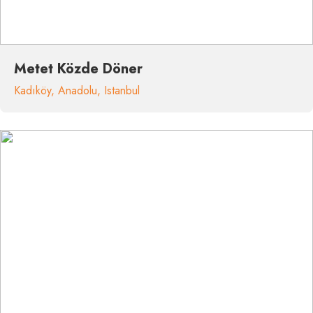
Metet Közde Döner
Kadıköy
,
Anadolu
,
Istanbul