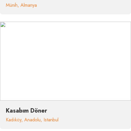
Münih
,
Almanya
Kasabım Döner
Kadıköy
,
Anadolu
,
Istanbul