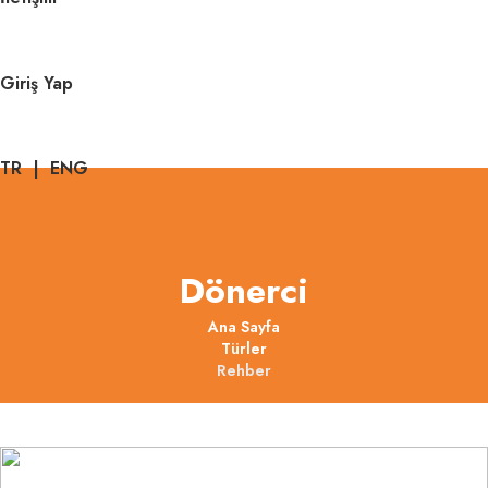
Giriş Yap
TR
|
ENG
Dönerci
Ana Sayfa
Türler
Rehber