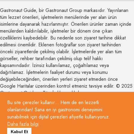
Gastronaut Guide, bir Gastronaut Group markasıdır. Yayınlanan
tüm lezzet önerileri, işletmelerin menülerinde yer alan ürün
isimlerine dayanarak hazırlanmıştır. Önerilen ürünler zaman içinde
menülerden kaldırılabilir, işletmeler bir dönem öne çıkan
özelliklerini kaybedebilir. Bu nedenle son ziyaret tarihine dikkat
edilmesi önemlidir. Eklenen fotoğraflar son ziyaret tarihinden
önceki ziyaretlerde çekilmiş olabilir. İşletmelerde yer alan tüm
görseller, rehber tarafından çekilmiş olup telif hakkı
kapsamındadır. İzinsiz kullanılamaz, çoğaltılamaz veya
dağıtılamaz. İşletmelerin faaliyet durumu veya konumu
değişebileceğinden, önerilen yerleri ziyaret etmeden önce
Google Haritalar üzerinden kontrol etmeniz tavsiye edilir. © 2025
Gastronaut Guide – Tüm hakları saklıdır.
Bu site çerezler kullanır... Hem de en lezzetli
olanlarından! Sana en iyi gastronomi deneyimini
sunabilmek için dijital çerezleri afiyetle kullanıyoruz.
Daha fazla bilgi
Kabul Et