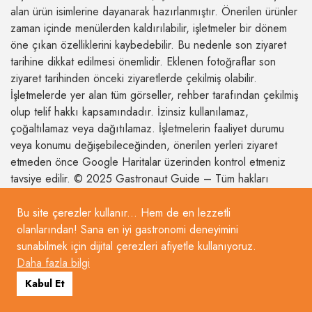
alan ürün isimlerine dayanarak hazırlanmıştır. Önerilen ürünler
zaman içinde menülerden kaldırılabilir, işletmeler bir dönem
öne çıkan özelliklerini kaybedebilir. Bu nedenle son ziyaret
tarihine dikkat edilmesi önemlidir. Eklenen fotoğraflar son
ziyaret tarihinden önceki ziyaretlerde çekilmiş olabilir.
İşletmelerde yer alan tüm görseller, rehber tarafından çekilmiş
olup telif hakkı kapsamındadır. İzinsiz kullanılamaz,
çoğaltılamaz veya dağıtılamaz. İşletmelerin faaliyet durumu
veya konumu değişebileceğinden, önerilen yerleri ziyaret
etmeden önce Google Haritalar üzerinden kontrol etmeniz
tavsiye edilir. © 2025 Gastronaut Guide – Tüm hakları
saklıdır.
Bu site çerezler kullanır... Hem de en lezzetli
olanlarından! Sana en iyi gastronomi deneyimini
sunabilmek için dijital çerezleri afiyetle kullanıyoruz.
Daha fazla bilgi
Kabul Et