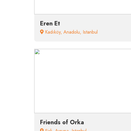
Eren Et
Kadıköy
,
Anadolu
,
Istanbul
Friends of Orka
Şişli
,
Avrupa
,
Istanbul