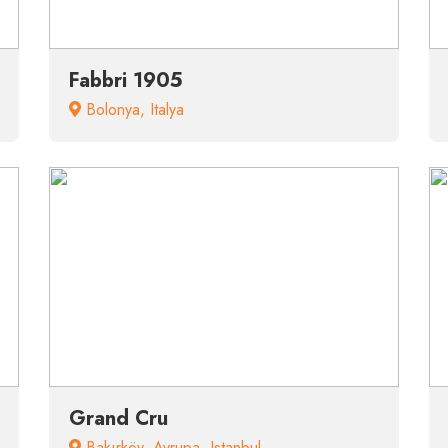
Fabbri 1905
Bolonya
,
Italya
Grand Cru
Bakırköy
,
Avrupa
,
Istanbul