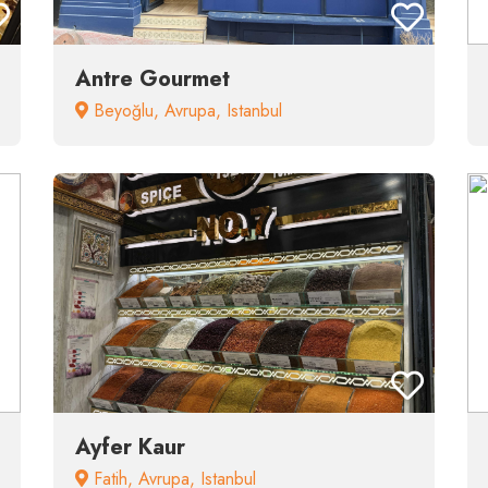
Antre Gourmet
Beyoğlu
,
Avrupa
,
Istanbul
Ayfer Kaur
Fatih
,
Avrupa
,
Istanbul