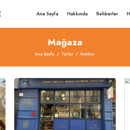
Ana Sayfa
Hakkında
Rehberler
H
Mağaza
Ana Sayfa
Türler
Rehber