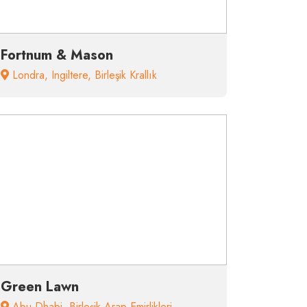
Fortnum & Mason
Londra
,
Ingiltere
,
Birleşik Krallık
Green Lawn
Abu Dhabi
,
Birleşik Arap Emirlikleri