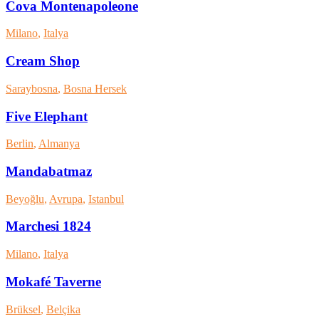
Cova Montenapoleone
Milano
,
Italya
Cream Shop
Saraybosna
,
Bosna Hersek
Five Elephant
Berlin
,
Almanya
Mandabatmaz
Beyoğlu
,
Avrupa
,
Istanbul
Marchesi 1824
Milano
,
Italya
Mokafé Taverne
Brüksel
,
Belçika