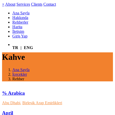
×
About
Services
Clients
Contact
Ana Sayfa
Hakkında
Rehberler
Harita
İletişim
Giriş Yap
TR
|
ENG
Kahve
Ana Sayfa
İçecekler
Rehber
% Arabica
Abu Dhabi
,
Birleşik Arap Emirlikleri
April